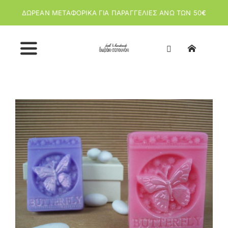
Μετάβαση
ΔΩΡΕΑΝ ΜΕΤΑΦΟΡΙΚΑ ΓΙΑ ΠΑΡΑΓΓΕΛΙΕΣ ΑΝΩ ΤΩΝ 50
€
στο
περιεχόμενο
Toggle
Navigation
Αρχική
View
Larger
Image
Κατάστημα
Σχετικά με εμάς
Άρθρα