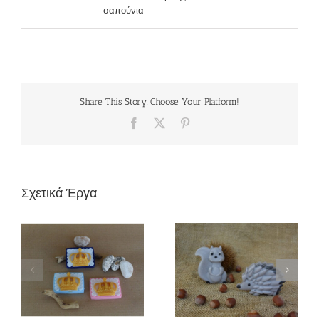
σαπούνια
Share This Story, Choose Your Platform!
Facebook
X
Pinterest
Σχετικά Έργα
ς
Π98Μ «Ζωάκια
Π97Μ «Ουράνιο τόξο»
δάσους»