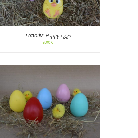
Σαπούνι Happy eggs
3,00
€