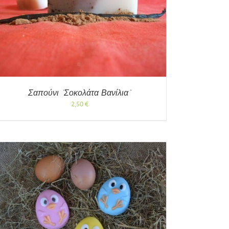
Σαπούνι “Σοκολάτα Βανίλια”
2,50
€