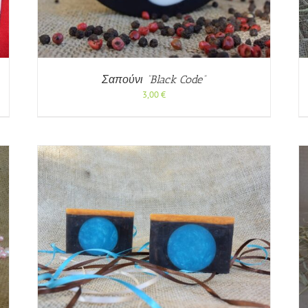
Σαπούνι “Black Code”
3,00
€
ΡΗ
ΠΡΟΣΘΉΚΗ ΣΤΟ ΚΑΛΆΘΙ
/
ΓΡΉΓΟΡΗ
ΠΡΟΒΟΛΉ