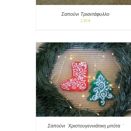
Σαπούνι Τριαντάφυλλο
2,50
€
/
ΓΡΉΓΟΡΗ
ΠΡΟΣΘΉΚΗ ΣΤΟ ΚΑΛΆΘΙ
/
ΓΡΉΓΟ
ΠΡΟΒΟΛΉ
Σαπούνι ”Χριστουγεννιάτικη μπότα ”