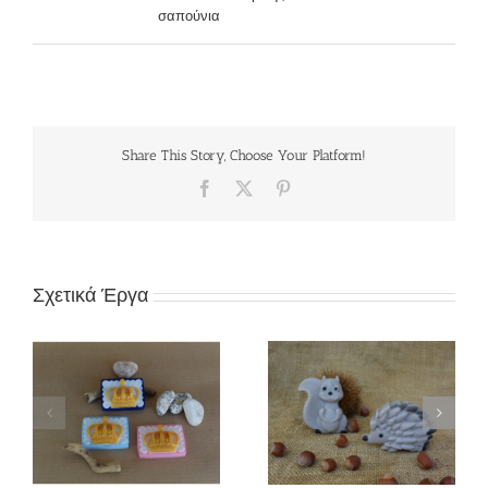
σαπούνια
Share This Story, Choose Your Platform!
Facebook
X
Pinterest
Σχετικά Έργα
ς
Π98Μ «Ζωάκια
Π97Μ «Ουράνιο τόξο»
δάσους»