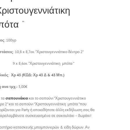
Χριστουγεννιάτικη
πότα ”
ος
: 100γρ
στάσεις
: 10,8 x 8,7εκ. ”Χριστουγεννιάτικο δέντρο 2”
 9 x 8,6εκ. ”Χριστουγεννιάτικη μπότα ”
ικός
:
Χρ 43 (ΚΩΔ: Χρ 43 Δ & 43 Μπ.)
 ανα τμχ.:
3,00€
 τα
σαπουνάκια
και το σαπούνι ”Χριστουγεννιάτικο
ρο 2” και το σαπούνι ”Χριστουγεννιάτικη μπότα ”που
ρίζονται για Party ή οποιαδήποτε άλλη εκδήλωση σας θα
παραλαμβάνετε συσκευασμένα σε σακουλάκι – δωράκι!
αστήριο κατασκευής μπομπονιερών & είδη δώρων. Αν