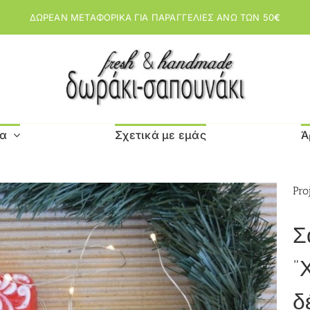
ΔΩΡΕΑΝ ΜΕΤΑΦΟΡΙΚΑ ΓΙΑ ΠΑΡΑΓΓΕΛΙΕΣ ΑΝΩ ΤΩΝ 50
€
μα
Σχετικά με εμάς
Ά
Pro
Σ
”
δ