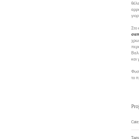
θέλε
αρρα
γιορ
Στο 
σαπ
χρωμ
περι
Βαλ
και 
Φυσι
το 
Pro
Cate
Tags