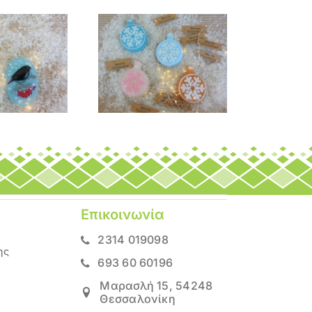
Σαπούνι
Σαπούνι ”Μπάλα
«Χριστουγεννιάτικο
νιφάδα”
δέντρο 2025»
Επικοινωνία
2314 019098
ης
693 60 60196
Μαρασλή 15, 54248
Θεσσαλονίκη