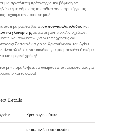
τε μια πρωτότυπη πρόταση για την βάφτιση, τον
βώνα ή το γάμο σας το παιδικό σας πάρτυ ή για τις
τές… έχουμε την πρόταση μας!
κατάστημα μας θα βρείτε:
σαπούνια ελαιόλαδου
και
ούνια γλυκερίνης
σε μια μεγάλη ποικιλία σχεδίων,
άτων και αρωμάτων για όλες τις χρήσεις και
στάσεις! Σαπουνάκια για τα Χριστούγεννα, του Αγίου
εντίνου αλλά και σαπουνάκια για μπομπονιέρα ή ακόμα
για καθημερινή χρήση!
κά μην παραλείψετε να δοκιμάσετε τα προϊόντα μας για
πρόσωπο και το σώμα!
ject Details
Χριστουγεννιάτικα
gories:
μπομπονιέρα σαπουνάκια
: