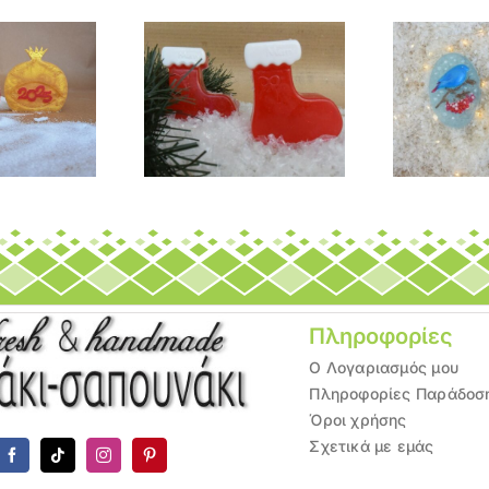
Σαπούνι
ύνι ”Μπότα του Αγ.
”Χριστουγεννιάτικο
Βασίλη”
πουλάκι”
Πληροφορίες
Ο Λογαριασμός μου
Πληροφορίες Παράδοσ
Όροι χρήσης
Σχετικά με εμάς