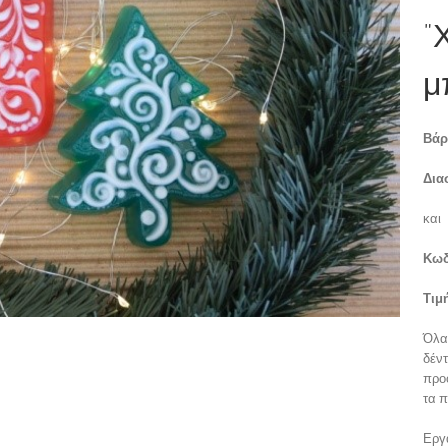
”
μ
Βάρ
Δια
και
Κωδ
Τιμή
Όλα
δέντ
προο
τα 
Εργ