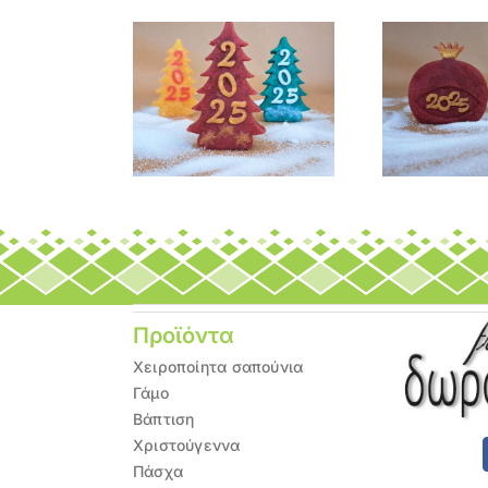
Σαπούνι
Σαπο
στουγεννιάτικο
Σαπούνι «Ρόδι 2025»
έντρο 2025»
Προϊόντα
Χειροποίητα σαπούνια
Γάμο
Βάπτιση
Χριστούγεννα
Πάσχα