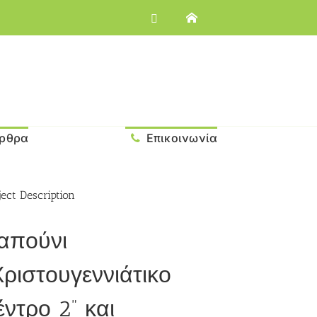
ρθρα
Επικοινωνία
ject Description
απούνι
Χριστουγεννιάτικο
έντρο 2” και