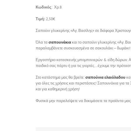
Κωδικός
: Χρ.8
Τιμή:
2,50€
Σαπούνι γλυκερίνης «Αγ. Βασίλης»
σε διάφορα Χριστουγ
Όλα τα
σαπουνάκια
και το σαπούνι γλυκερίνης
«Αγ. Βα
παραλαμβάνετε συσκευασμένα σε σακουλάκι – δωράκι!
Εργαστήριο κατασκευής μπομπονιερών & είδη δώρων. Αν 
παιδικό σας πάρτυ ή για τις γιορτές… έχουμε την πρότασ
Στο κατάστημα μας θα βρείτε:
σαπούνια ελαιόλαδου
κα
για όλες τις χρήσεις και περιστάσεις! Σαπουνάκια για 
και για καθημερινή χρήση!
Φυσικά μην παραλείψετε να δοκιμάσετε τα προϊόντα μας