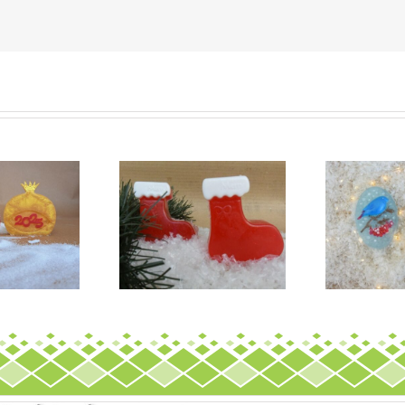
Σαπούνι
ύνι ”Μπότα του Αγ.
”Χριστουγεννιάτικο
Βασίλη”
πουλάκι”