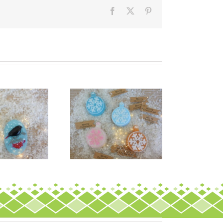
Facebook
X
Pinterest
Σαπούνι
Σαπούνι ”Μπάλα
«Χριστουγεννιάτικο
νιφάδα”
δέντρο 2025»