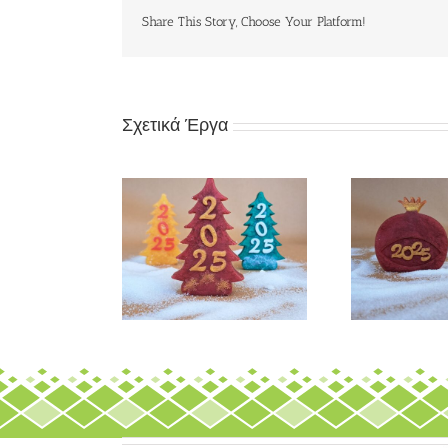
Share This Story, Choose Your Platform!
Σχετικά Έργα
Σαπούνι
Σαπο
στουγεννιάτικο
Σαπούνι «Ρόδι 2025»
έντρο 2025»