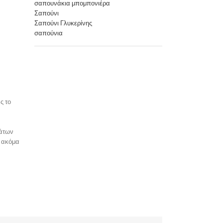
σαπουνάκια μπομπονιέρα
Σαπούνι
Σαπούνι Γλυκερίνης
σαπούνια
ς το
μάτων
ή ακόμα