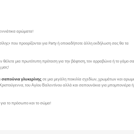
εννιάτικα αρώματα!
σίλης»
που προορίζονται για Party ή οποιαδήποτε άλλη εκδήλωση σας θα τα
θέλετε μια πρωτότυπη πρόταση για την βάφτιση, τον αρραβώνα ή το γάμο σα
η μας!
ι
σαπούνια γλυκερίνης
σε μια μεγάλη ποικιλία σχεδίων, χρωμάτων και αρω
τα Χριστούγεννα, του Αγίου Βαλεντίνου αλλά και σαπουνάκια για μπομπονιέρα 
 για το πρόσωπο και το σώμα!