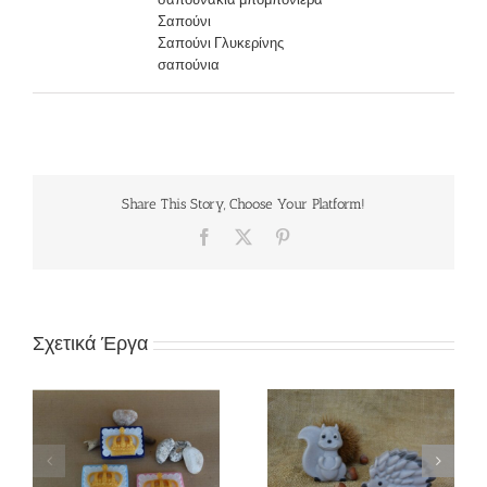
Σαπούνι
Σαπούνι Γλυκερίνης
σαπούνια
Share This Story, Choose Your Platform!
Facebook
X
Pinterest
Σχετικά Έργα
ς
Σαπούνι «Ζωάκια
Σαπούνι «Ουράνιο