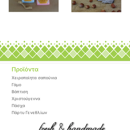
δάσους»
τόξο»
Προϊόντα
Χειροποίητα σαπούνια
Γάμο
Βάπτιση
Χριστούγεννα
Πάσχα
Πάρτυ Γενεθλίων