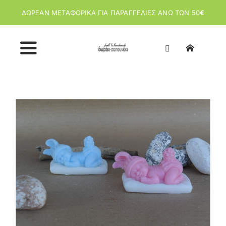
Μετάβαση
ΔΩΡΕΑΝ ΜΕΤΑΦΟΡΙΚΑ ΓΙΑ ΠΑΡΑΓΓΕΛΙΕΣ ΑΝΩ ΤΩΝ 50
€
στο
περιεχόμενο
Toggle
Navigation
Αρχική
View
Larger
Image
Κατάστημα
Σχετικά με εμάς
Άρθρα