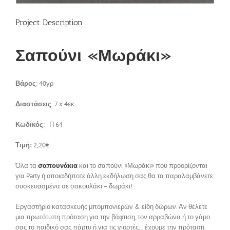
Επικοινωνία
Project Description
Σαπούνι «Μωράκι»
Βάρος
: 40γρ
Διαστάσεις
: 7 x 4εκ.
Κωδικός
: Π 64
Τιμή:
2,20€
Όλα τα
σαπουνάκια
και το σαπούνι «Μωράκι» που προορίζονται
για Party ή οποιαδήποτε άλλη εκδήλωση σας θα τα παραλαμβάνετε
συσκευασμένα σε σακουλάκι – δωράκι!
Εργαστήριο κατασκευής μπομπονιερών & είδη δώρων. Αν θέλετε
μια πρωτότυπη πρόταση για την βάφτιση, τον αρραβώνα ή το γάμο
σας το παιδικό σας πάρτυ ή για τις γιορτές… έχουμε την πρόταση