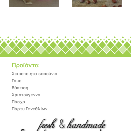
Προϊόντα
Χειροποίητα σαπούνια
Γάμο
Βάπτιση
Χριστούγεννα
Πάσχα
Πάρτυ Γενεθλίων