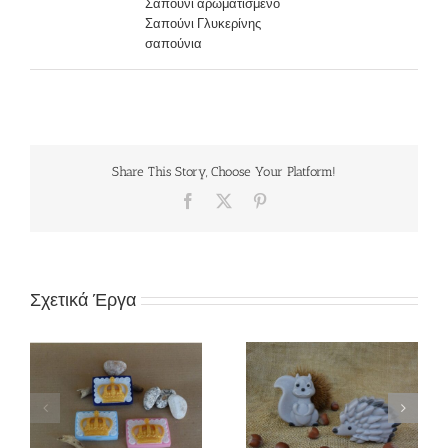
Σαπούνι αρωματισμένο
Σαπούνι Γλυκερίνης
σαπούνια
Share This Story, Choose Your Platform!
Facebook
X
Pinterest
Σχετικά Έργα
ς
Σαπούνι «Ζωάκια
Σαπούνι «Ουράνιο
δάσους»
τόξο»