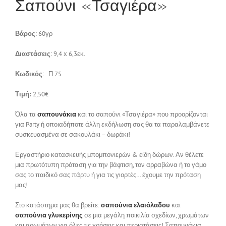
Σαπούνι «Τσαγιέρα»
Επικοινωνία
Βάρος
: 60γρ
Διαστάσεις
: 9,4 x 6,3εκ.
Κωδικός
: Π 75
Τιμή:
2,50€
Όλα τα
σαπουνάκια
και το σαπούνι «Τσαγιέρα» που προορίζονται
για Party ή οποιαδήποτε άλλη εκδήλωση σας θα τα παραλαμβάνετε
συσκευασμένα σε σακουλάκι – δωράκι!
Εργαστήριο κατασκευής μπομπονιερών & είδη δώρων. Αν θέλετε
μια πρωτότυπη πρόταση για την βάφτιση, τον αρραβώνα ή το γάμο
σας το παιδικό σας πάρτυ ή για τις γιορτές… έχουμε την πρόταση
μας!
Στο κατάστημα μας θα βρείτε:
σαπούνια ελαιόλαδου
και
σαπούνια γλυκερίνης
σε μια μεγάλη ποικιλία σχεδίων, χρωμάτων
και αρωμάτων για όλες τις χρήσεις και περιστάσεις! Σαπουνάκια