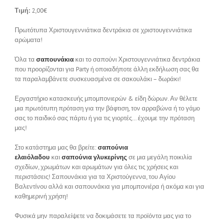
Τιμή:
2,00€
Πρωτότυπα Χριστουγεννιάτικα δεντράκια σε χριστουγεννιάτικα
αρώματα!
Όλα τα
σαπουνάκια
και το σαπούνι Χριστουγεννιάτικα δεντράκια
που προορίζονται για Party ή οποιαδήποτε άλλη εκδήλωση σας θα
τα παραλαμβάνετε συσκευασμένα σε σακουλάκι – δωράκι!
Εργαστήριο κατασκευής μπομπονιερών & είδη δώρων. Αν θέλετε
μια πρωτότυπη πρόταση για την βάφτιση, τον αρραβώνα ή το γάμο
σας το παιδικό σας πάρτυ ή για τις γιορτές… έχουμε την πρόταση
μας!
Στο κατάστημα μας θα βρείτε:
σαπούνια
ελαιόλαδου
και
σαπούνια γλυκερίνης
σε μια μεγάλη ποικιλία
σχεδίων, χρωμάτων και αρωμάτων για όλες τις χρήσεις και
περιστάσεις! Σαπουνάκια για τα Χριστούγεννα, του Αγίου
Βαλεντίνου αλλά και σαπουνάκια για μπομπονιέρα ή ακόμα και για
καθημερινή χρήση!
Φυσικά μην παραλείψετε να δοκιμάσετε τα προϊόντα μας για το