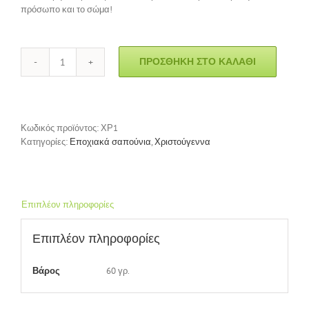
πρόσωπο και το σώμα!
ΠΡΟΣΘΉΚΗ ΣΤΟ ΚΑΛΆΘΙ
Σαπούνι
"Χριστουγεννιάτικα
δεντράκια"
ποσότητα
Κωδικός προϊόντος:
ΧΡ1
Κατηγορίες:
Εποχιακά σαπούνια
,
Χριστούγεννα
Επιπλέον πληροφορίες
Επιπλέον πληροφορίες
60 γρ.
Βάρος