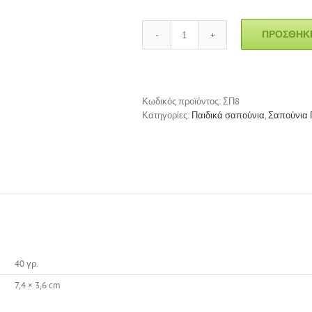
ΠΡΟΣΘΉΚΗ
Σαπούνι
"Καρπουζάκι"
ποσότητα
Κωδικός προϊόντος:
ΣΠ8
Κατηγορίες:
Παιδικά σαπούνια
,
Σαπούνια 
40 γρ.
7,4 × 3,6 cm