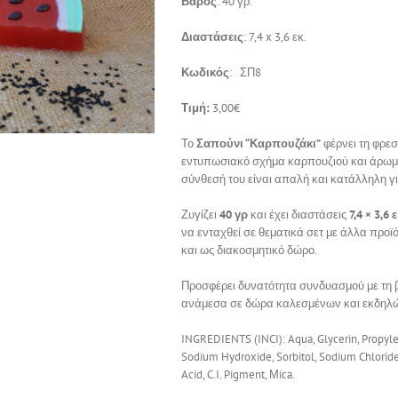
Βάρος
: 40 γρ.
Διαστάσεις
: 7,4 x 3,6 εκ.
Κωδικός
: ΣΠ8
Τιμή:
3,00€
Το
Σαπούνι “Καρπουζάκι”
φέρνει τη φρεσ
εντυπωσιακό σχήμα καρπουζιού και άρωμα 
σύνθεσή του είναι απαλή και κατάλληλη γ
Ζυγίζει
40 γρ
και έχει διαστάσεις
7,4 × 3,6 
να ενταχθεί σε θεματικά σετ με άλλα προϊ
και ως διακοσμητικό δώρο.
Προσφέρει δυνατότητα συνδυασμού με τη βά
ανάμεσα σε δώρα καλεσμένων και εκδηλώ
INGREDIENTS (INCI): Aqua, Glycerin, Propylen
Sodium Hydroxide, Sorbitol, Sodium Chloride,
Acid, C.I. Pigment, Μica.