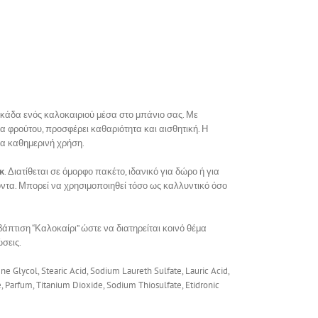
κάδα ενός καλοκαιριού μέσα στο μπάνιο σας. Με
φρούτου, προσφέρει καθαριότητα και αισθητική. Η
ια καθημερινή χρήση.
εκ
. Διατίθεται σε όμορφο πακέτο, ιδανικό για δώρο ή για
όντα. Μπορεί να χρησιμοποιηθεί τόσο ως καλλυντικό όσο
πτιση “Καλοκαίρι” ώστε να διατηρείται κοινό θέμα
σεις.
e Glycol, Stearic Acid, Sodium Laureth Sulfate, Lauric Acid,
 Parfum, Titanium Dioxide, Sodium Thiosulfate, Etidronic