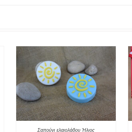
ΡΗ
ΠΡΟΣΘΉΚΗ ΣΤΟ ΚΑΛΆΘΙ
/
ΓΡΉΓΟΡΗ
ΠΡΟΒΟΛΉ
Σαπούνι ελαιολάδου Ήλιος