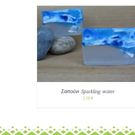
/
ΓΡΉΓΟΡΗ
ΠΡΟΣΘΉΚΗ ΣΤΟ ΚΑΛΆΘΙ
/
ΓΡΉΓΟ
ΠΡΟΒΟΛΉ
Σαπούνι Sparkling water
2,50
€