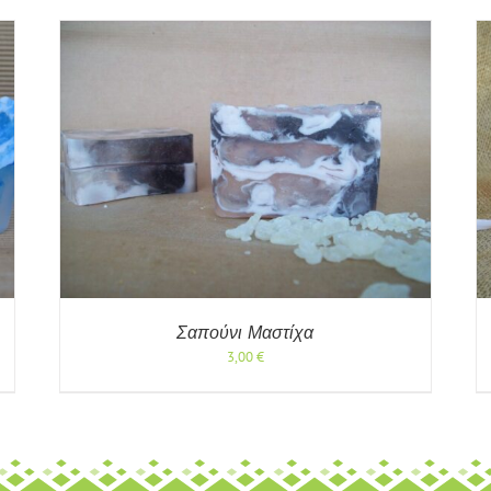
ΡΗ
ΠΡΟΣΘΉΚΗ ΣΤΟ ΚΑΛΆΘΙ
/
ΓΡΉΓΟΡΗ
ΠΡΟΒΟΛΉ
Σαπούνι Μαστίχα
3,00
€