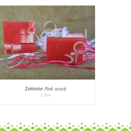
Σαπούνι Pink musk
2,50
€