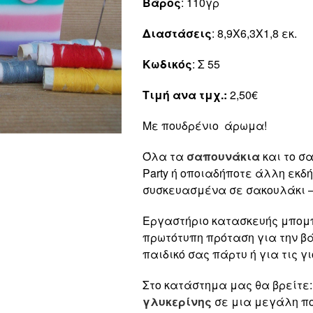
Βάρος
: 110γρ
Διαστάσεις
: 8,9Χ6,3Χ1,8 εκ.
Κωδικός
: Σ 55
Τιμή ανα τμχ.:
2,50€
Με πουδρένιο άρωμα!
Όλα τα
σαπουνάκια
και το σ
Party ή οποιαδήποτε άλλη εκ
συσκευασμένα σε σακουλάκι –
Εργαστήριο κατασκευής μπομπ
πρωτότυπη πρόταση για την βά
παιδικό σας πάρτυ ή για τις 
Στο κατάστημα μας θα βρείτε
γλυκερίνης
σε μια μεγάλη πο