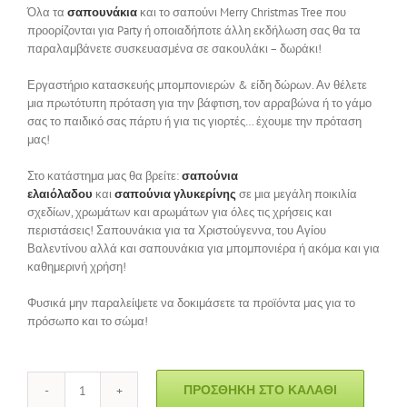
Όλα τα
σαπουνάκια
και το σαπούνι Merry Christmas Tree που
προορίζονται για Party ή οποιαδήποτε άλλη εκδήλωση σας θα τα
παραλαμβάνετε συσκευασμένα σε σακουλάκι – δωράκι!
Εργαστήριο κατασκευής μπομπονιερών & είδη δώρων. Αν θέλετε
μια πρωτότυπη πρόταση για την βάφτιση, τον αρραβώνα ή το γάμο
σας το παιδικό σας πάρτυ ή για τις γιορτές… έχουμε την πρόταση
μας!
Στο κατάστημα μας θα βρείτε:
σαπούνια
ελαιόλαδου
και
σαπούνια γλυκερίνης
σε μια μεγάλη ποικιλία
σχεδίων, χρωμάτων και αρωμάτων για όλες τις χρήσεις και
περιστάσεις! Σαπουνάκια για τα Χριστούγεννα, του Αγίου
Βαλεντίνου αλλά και σαπουνάκια για μπομπονιέρα ή ακόμα και για
καθημερινή χρήση!
Φυσικά μην παραλείψετε να δοκιμάσετε τα προϊόντα μας για το
πρόσωπο και το σώμα!
ΠΡΟΣΘΉΚΗ ΣΤΟ ΚΑΛΆΘΙ
Σαπούνι