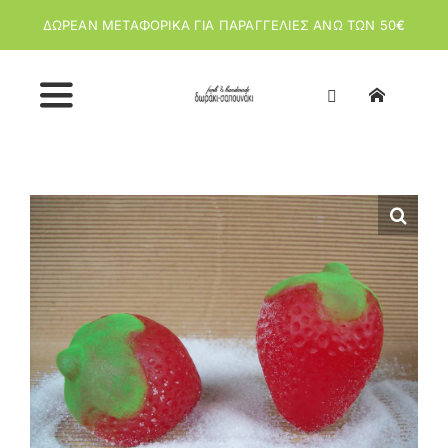
Μετάβαση
ΔΩΡΕΑΝ ΜΕΤΑΦΟΡΙΚΑ ΓΙΑ ΠΑΡΑΓΓΕΛΙΕΣ ΑΝΩ ΤΩΝ 50
€
στο
περιεχόμενο
Toggle
Navigation
Αρχική
Κατάστημα
Σχετικά με εμάς
Άρθρα