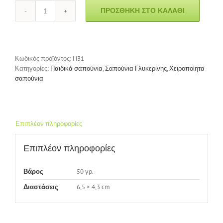
ΠΡΟΣΘΉΚΗ ΣΤΟ ΚΑΛΆΘΙ
Σαπούνι
Παιδικό
"Φραουλίτσα"
2D
ποσότητα
Κωδικός προϊόντος:
Π31
Κατηγορίες:
Παιδικά σαπούνια
,
Σαπούνια Γλυκερίνης
,
Χειροποίητα
σαπούνια
Επιπλέον πληροφορίες
Επιπλέον πληροφορίες
50 γρ.
Βάρος
6,5 × 4,3 cm
Διαστάσεις