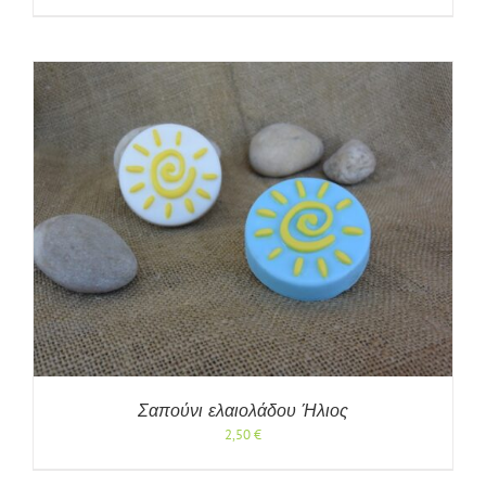
Σαπούνι ελαιολάδου Ήλιος
2,50
€