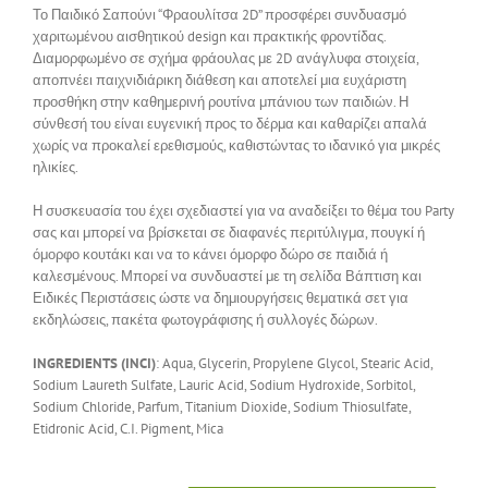
Το Παιδικό Σαπούνι “Φραουλίτσα 2D” προσφέρει συνδυασμό
χαριτωμένου αισθητικού design και πρακτικής φροντίδας.
Διαμορφωμένο σε σχήμα φράουλας με 2D ανάγλυφα στοιχεία,
αποπνέει παιχνιδιάρικη διάθεση και αποτελεί μια ευχάριστη
προσθήκη στην καθημερινή ρουτίνα μπάνιου των παιδιών. Η
σύνθεσή του είναι ευγενική προς το δέρμα και καθαρίζει απαλά
χωρίς να προκαλεί ερεθισμούς, καθιστώντας το ιδανικό για μικρές
ηλικίες.
Η συσκευασία του έχει σχεδιαστεί για να αναδείξει το θέμα του Party
σας και μπορεί να βρίσκεται σε διαφανές περιτύλιγμα, πουγκί ή
όμορφο κουτάκι και να το κάνει όμορφο δώρο σε παιδιά ή
καλεσμένους. Μπορεί να συνδυαστεί με τη σελίδα Βάπτιση και
Ειδικές Περιστάσεις ώστε να δημιουργήσεις θεματικά σετ για
εκδηλώσεις, πακέτα φωτογράφισης ή συλλογές δώρων.
INGREDIENTS (INCI)
: Aqua, Glycerin, Propylene Glycol, Stearic Acid,
Sodium Laureth Sulfate, Lauric Acid, Sodium Hydroxide, Sorbitol,
Sodium Chloride, Parfum, Titanium Dioxide, Sodium Thiosulfate,
Etidronic Acid, C.I. Pigment, Mica