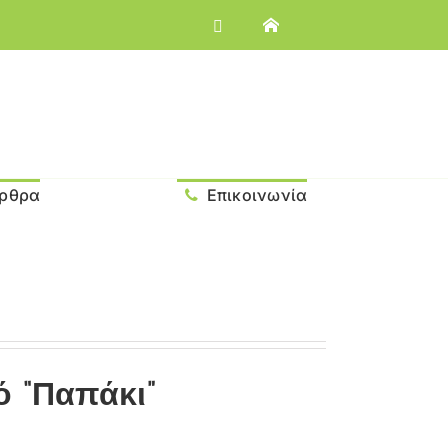
ρθρα
Επικοινωνία
ό “Παπάκι”