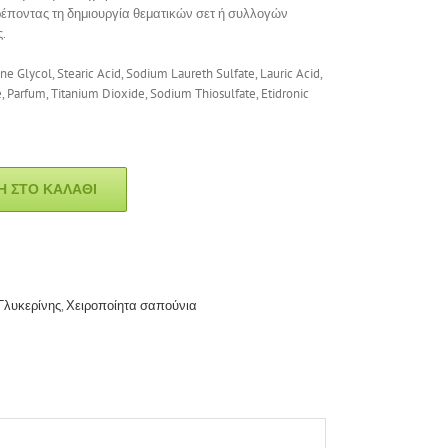
τρέποντας τη δημιουργία θεματικών σετ ή συλλογών
.
ene Glycol, Stearic Acid, Sodium Laureth Sulfate, Lauric Acid,
 Parfum, Titanium Dioxide, Sodium Thiosulfate, Etidronic
 ΣΤΟ ΚΑΛΆΘΙ
Γλυκερίνης
,
Χειροποίητα σαπούνια