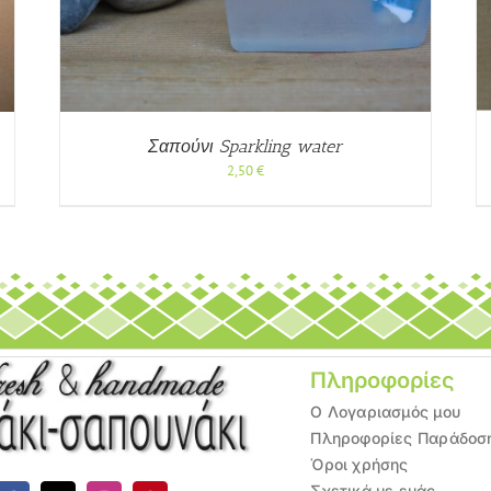
ΠΡΟΪΌΝ
ΈΧΕΙ
ΠΟΛΛΑΠΛΈΣ
ΠΑΡΑΛΛΑΓΈΣ.
ΟΙ
ΕΠΙΛΟΓΈΣ
ΜΠΟΡΟΎΝ
ΝΑ
Σαπούνι Sparkling water
ΕΠΙΛΕΓΟΎΝ
2,50
€
ΣΤΗ
ΣΕΛΊΔΑ
ΤΟΥ
ΠΡΟΪΌΝΤΟΣ
Πληροφορίες
Ο Λογαριασμός μου
Πληροφορίες Παράδοσ
Όροι χρήσης
Σχετικά με εμάς