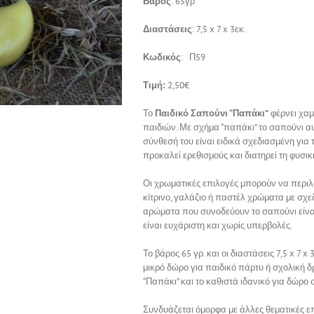
Βάρος
: 65γρ
Διαστάσεις
:
7,5
x
7
x
3εκ.
Κωδικός
: Π59
Τιμή:
2,50€
Το
Παιδικό Σαπούνι “Παπάκι”
φέρνει χαμ
παιδιών. Με σχήμα “παπάκι” το σαπούνι αυ
σύνθεσή του είναι ειδικά σχεδιασμένη για 
προκαλεί ερεθισμούς και διατηρεί τη φυσικ
Οι χρωματικές επιλογές μπορούν να περι
κίτρινο, γαλάζιο ή παστέλ χρώματα με σχε
αρώματα που συνοδεύουν το σαπούνι είναι
είναι ευχάριστη και χωρίς υπερβολές.
Το βάρος 65 γρ. και οι διαστάσεις
7,5
x
7
x
3
μικρό δώρο για παιδικό πάρτυ ή σχολική δ
“Παπάκι” και το καθιστά ιδανικό για δώρο 
Συνδυάζεται όμορφα με άλλες θεματικές ε