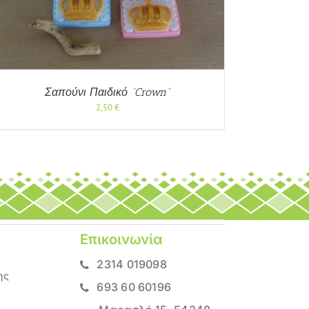
Σαπούνι Παιδικό “Crown”
2,50
€
Επικοινωνία
2314 019098
ης
693 60 60196