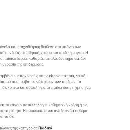
όγελα και παιχνιδιάρικη διάθεση στο μπάνιο των
τό συνδυάζει αισθητική, χρώμα και παιδική μαγεία. Η
το παιδικό δέρμα: καθαρίζει απαλά, δεν ξηραίνει, δεν
ή υγρασία της επιδερμίδας.
λαμβάνουν αποχρώσεις όπως κίτρινο παπάκι, λευκό-
διασμό που τραβά το ενδιαφέρον των παιδιών. Τα
 διακριτικά και ασφαλή για τα παιδιά ώστε η χρήση να
εκ.
το κάνουν κατάλληλο για καθημερινή χρήση ή ως
ραστηριότητα. Η συσκευασία του αναδεικνύει το θέμα
σε παιδιά.
πιλογές της κατηγορίας
Παιδικά