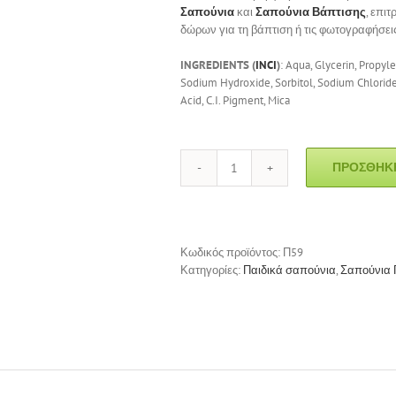
Σαπούνια
και
Σαπούνια Βάπτισης
, επι
δώρων για τη βάπτιση ή τις φωτογραφήσεις
INGREDIENTS (
INCI
)
: Aqua, Glycerin, Propyl
Sodium Hydroxide, Sorbitol, Sodium Chloride,
Acid, C.I. Pigment, Mica
ΠΡΟΣΘΉΚΗ
Σαπούνι
Παιδικό
"Παπάκι"
ποσότητα
Κωδικός προϊόντος:
Π59
Κατηγορίες:
Παιδικά σαπούνια
,
Σαπούνια 