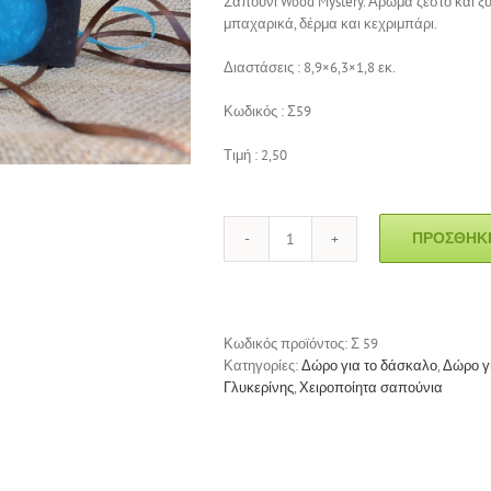
Σαπούνι Wood Mystery. Άρωμα ζεστό και ξ
μπαχαρικά, δέρμα και κεχριμπάρι.
Διαστάσεις : 8,9×6,3×1,8 εκ.
Κωδικός : Σ59
Τιμή : 2,50
ΠΡΟΣΘΉΚΗ
Σαπούνι
Wood
Mystery
ποσότητα
Κωδικός προϊόντος:
Σ 59
Κατηγορίες:
Δώρο για το δάσκαλο
,
Δώρο γι
Γλυκερίνης
,
Χειροποίητα σαπούνια