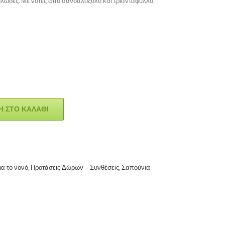
υλώδες. Με νότες από σανδαλόξυλο και τριαντάφυλλο,
 ΣΤΟ ΚΑΛΆΘΙ
α το νονό
,
Προτάσεις Δώρων – Συνθέσεις
,
Σαπούνια