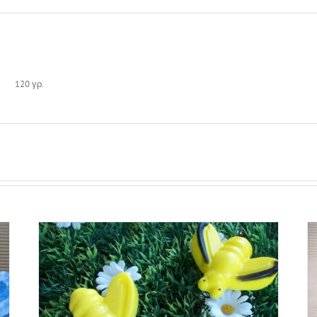
120 γρ.
ΡΗ
ΠΡΟΣΘΉΚΗ ΣΤΟ ΚΑΛΆΘΙ
/
ΓΡΉΓΟΡΗ