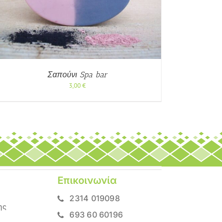
Σαπούνι Spa bar
3,00
€
Επικοινωνία
2314 019098
ης
693 60 60196