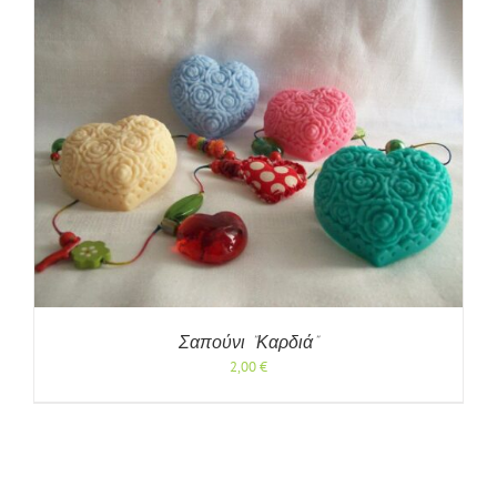
Σαπούνι “Καρδιά”
2,00
€