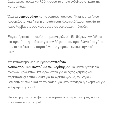
έλαιο λεμόνι αλλά και λάδι κισσού το οποίο ενδείκνυται κατά της
κυτταρίτιδας.
Όλα τα
σαπουνάκια
και το σαπούνι σαπούνι “Massage bar” που
προορίζονται για Party ή οποιαδήποτε άλλη εκδήλωση σας θα τα
παραλαμβάνετε συσκευασμένα σε σακουλάκι – δωράκι!
Εργαστήριο κατασκευής μπομπονιερών & είδη δώρων. Αν θέλετε
μια πρωτότυπη πρόταση για την βάφτιση, τον αρραβώνα ή το γάμο
σας το παιδικό σας πάρτυ ή για τις γιορτές… έχουμε την πρόταση
μας!
Στο κατάστημα μας θα βρείτε:
σαπούνια
ελαιόλαδου
και
σαπούνια γλυκερίνης
σε μια μεγάλη ποικιλία
σχεδίων, χρωμάτων και αρωμάτων για όλες τις χρήσεις και
περιστάσεις! Σαπουνάκια για τα Χριστούγεννα, του Αγίου
Βαλεντίνου αλλά και σαπουνάκια για μπομπονιέρα ή ακόμα και για
καθημερινή χρήση!
Φυσικά μην παραλείψετε να δοκιμάσετε τα προϊόντα μας για το
πρόσωπο και το σώμα!