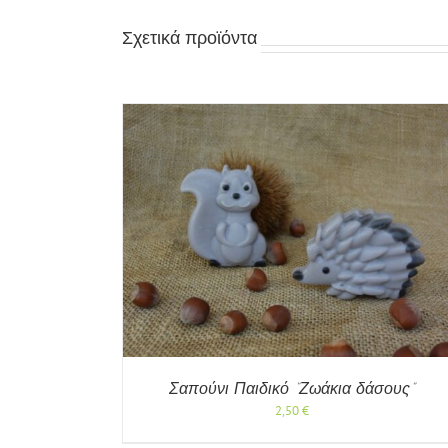
Σχετικά προϊόντα
ΠΡΟΣΘΉΚΗ ΣΤΟ ΚΑΛΆΘΙ
/
ΓΡΉΓ
 ΠΡΟΒΟΛΉ
ΠΡΟΒΟΛΉ
Σαπούνι Παιδικό “Ζωάκια δάσους”
2,50
€