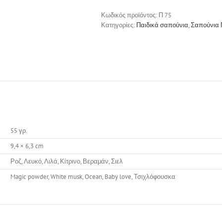
ποσότητα
Κωδικός προϊόντος:
Π 75
Κατηγορίες:
Παιδικά σαπούνια
,
Σαπούνια 
55 γρ.
9,4 × 6,3 cm
Ροζ, Λευκό, Λιλά, Κίτρινο, Βεραμάν, Σιελ
Magic powder, White musk, Ocean, Baby love, Τσιχλόφουσκα