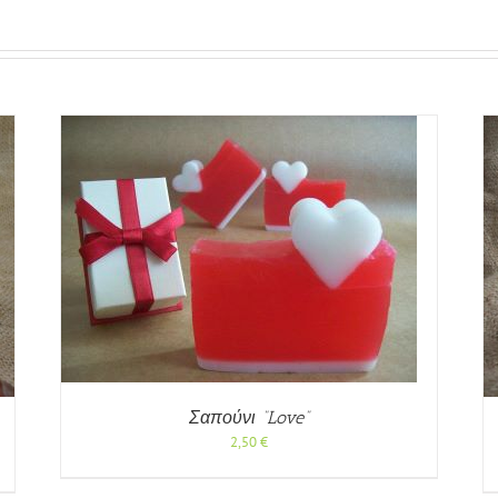
ΟΡΗ
ΠΡΟΣΘΉΚΗ ΣΤΟ ΚΑΛΆΘΙ
/
ΓΡΉΓΟΡΗ
ΠΡΟΒΟΛΉ
Σαπούνι “Love”
2,50
€