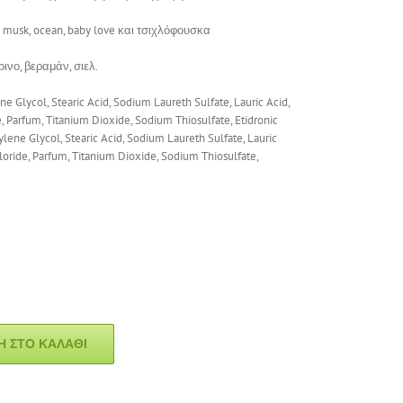
e musk, ocean, baby love και τσιχλόφουσκα
τρινο, βεραμάν, σιελ.
ene Glycol, Stearic Acid, Sodium Laureth Sulfate, Lauric Acid,
 Parfum, Titanium Dioxide, Sodium Thiosulfate, Etidronic
pylene Glycol, Stearic Acid, Sodium Laureth Sulfate, Lauric
oride, Parfum, Titanium Dioxide, Sodium Thiosulfate,
 ΣΤΟ ΚΑΛΆΘΙ