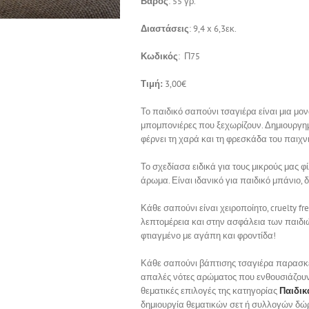
Βάρος
: 55 γρ.
Διαστάσεις
: 9,4 x 6,3εκ.
Κωδικός
: Π75
Τιμή:
3,00€
Το παιδικό σαπούνι τσαγιέρα είναι μια μο
μπομπονιέρες που ξεχωρίζουν. Δημιουργημ
φέρνει τη χαρά και τη φρεσκάδα του παιχνι
Το σχεδίασα ειδικά για τους μικρούς μας φ
άρωμα. Είναι ιδανικό για παιδικό μπάνιο,
Κάθε σαπούνι είναι χειροποίητο, cruelty 
λεπτομέρεια και στην ασφάλεια των παιδ
φτιαγμένο με αγάπη και φροντίδα!
Κάθε σαπούνι βάπτισης τσαγιέρα παρασκευ
απαλές νότες αρώματος που ενθουσιάζουν 
θεματικές επιλογές της κατηγορίας
Παιδικ
δημιουργία θεματικών σετ ή συλλογών δώρ